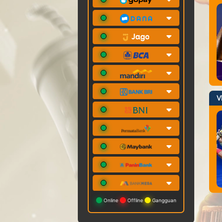
V
Online
Offline
Gangguan