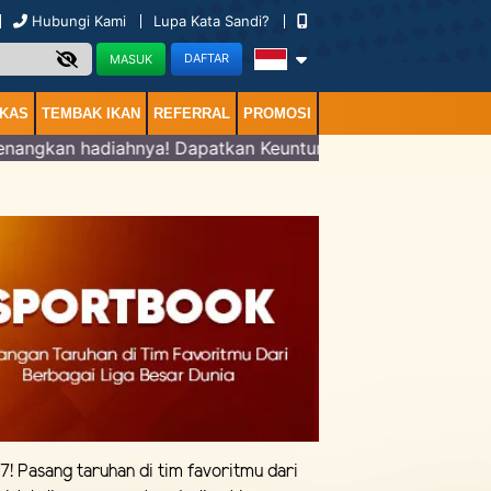
Hubungi Kami
Lupa Kata Sandi?
DAFTAR
KAS
TEMBAK IKAN
REFERRAL
PROMOSI
gkan hadiahnya! Dapatkan Keuntungan bermain di BETH
 Pasang taruhan di tim favoritmu dari