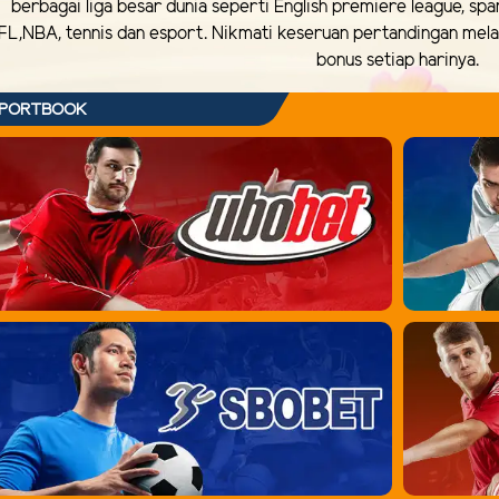
berbagai liga besar dunia seperti English premiere league, span
FL,NBA, tennis dan esport. Nikmati keseruan pertandingan mela
bonus setiap harinya.
PORTBOOK