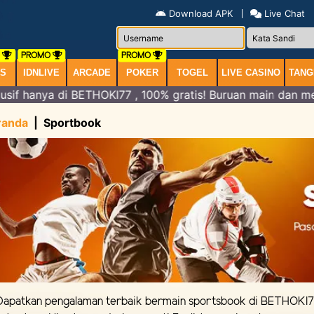
Download APK
Live Chat
O
PROMO
PROMO
TS
IDNLIVE
ARCADE
POKER
TOGEL
LIVE CASINO
TANG
a di BETHOKI77 , 100% gratis! Buruan main dan menan
randa
Sportbook
Dapatkan pengalaman terbaik bermain sportsbook di BETHOKI77!