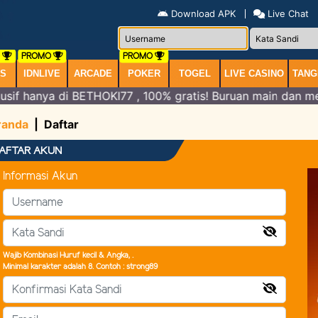
Download APK
Live Chat
O
PROMO
PROMO
TS
IDNLIVE
ARCADE
POKER
TOGEL
LIVE CASINO
TANG
nya di BETHOKI77 , 100% gratis! Buruan main dan men
randa
Daftar
AFTAR AKUN
Informasi Akun
Wajib Kombinasi Huruf kecil & Angka, .
Minimal karakter adalah 8. Contoh : strong89