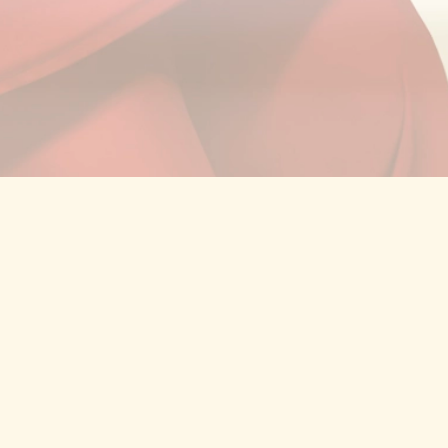
a Betting
Link Alternatif BETHOKI77
Kalkulator Mi
Lisensi