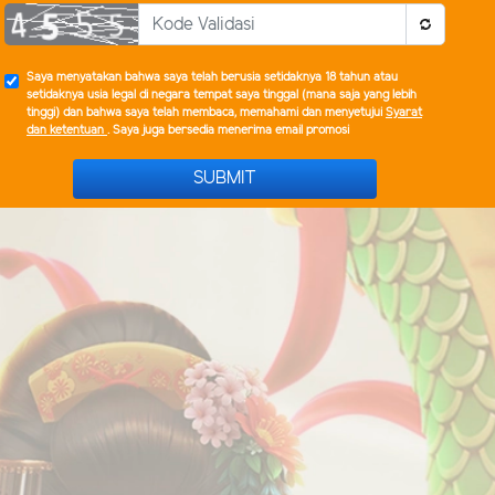
Saya menyatakan bahwa saya telah berusia setidaknya 18 tahun atau
setidaknya usia legal di negara tempat saya tinggal (mana saja yang lebih
tinggi) dan bahwa saya telah membaca, memahami dan menyetujui
Syarat
dan ketentuan
. Saya juga bersedia menerima email promosi
SUBMIT