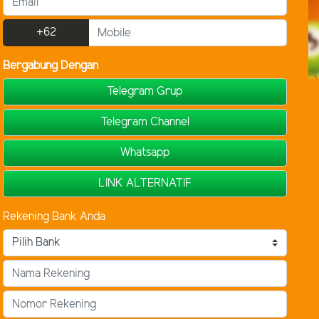
+62
Bergabung Dengan
Telegram Grup
Telegram Channel
Whatsapp
LINK ALTERNATIF
Rekening Bank Anda