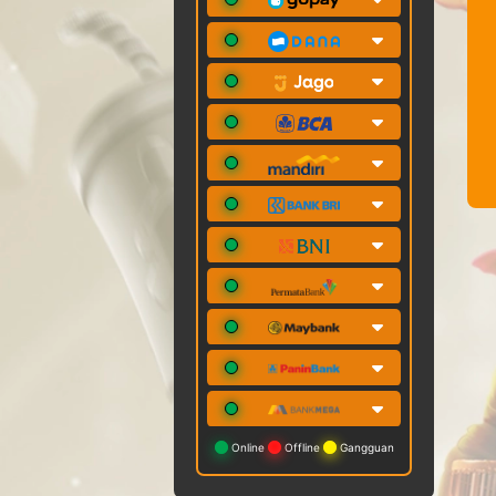
Online
Offline
Gangguan